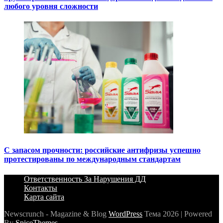
любого уровня сложности
С запасом прочности: российские антифризы успешно
протестированы по международным стандартам
Ответственность За Нарушения ДД
Контакты
Карта сайта
Newscrunch - Magazine & Blog
WordPress
Тема 2026 | Powered
By
SpiceThemes