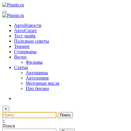
Перейти
к
содержимому
АвтоНовости
АвтоСпорт
Тест драйв
Полезные советы
Тюнинг
Суперкары
Видео
Фильмы
Статьи
Автошины
Автохимия
Моторные масла
Про бензин
×
×
Поиск