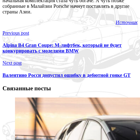
начальная комплектация стала чуть богаче. А чуть позже
собранные в Малайзии Porsche начнут поставлять в другие
страны Азии.
Источник
Previous post
Alpina B4 Gran Coupe: M-лифтбек, который не будет
конкурировать с моделями BMW
Next post
Валентино Росси допустил ошибку в дебютной гонке GT
Связанные посты