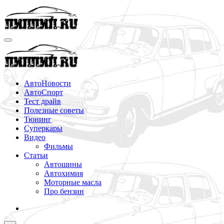
Перейти
к
содержимому
АвтоНовости
АвтоСпорт
Тест драйв
Полезные советы
Тюнинг
Суперкары
Видео
Фильмы
Статьи
Автошины
Автохимия
Моторные масла
Про бензин