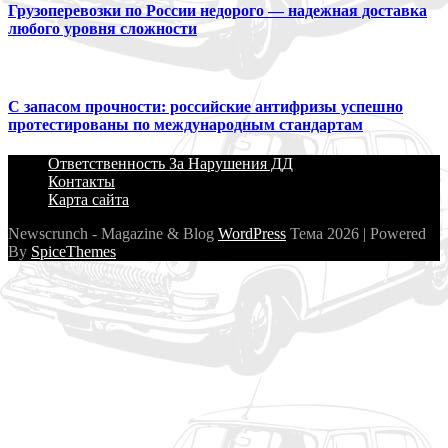
Грузоперевозки по России недорого — надежная доставка
любого уровня сложности
С запасом прочности: российские антифризы успешно
протестированы по международным стандартам
Ответственность За Нарушения ДД
Контакты
Карта сайта
Newscrunch - Magazine & Blog
WordPress
Тема 2026 | Powered
By
SpiceThemes