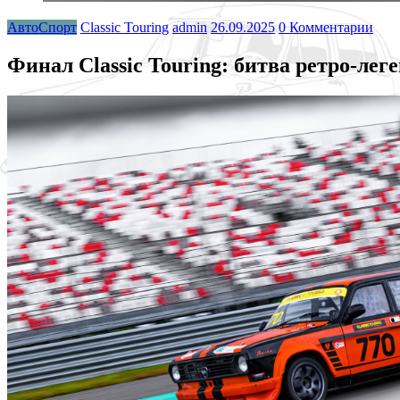
АвтоСпорт
Classic Touring
admin
26.09.2025
0 Комментарии
Финал Classic Touring: битва ретро-ле