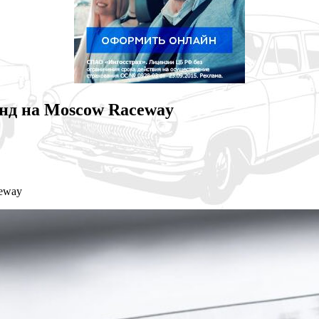
генд на Moscow Raceway
ceway