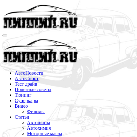
Перейти
к
содержимому
АвтоНовости
АвтоСпорт
Тест драйв
Полезные советы
Тюнинг
Суперкары
Видео
Фильмы
Статьи
Автошины
Автохимия
Моторные масла