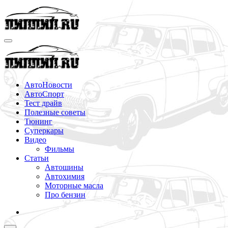
Перейти
к
содержимому
АвтоНовости
АвтоСпорт
Тест драйв
Полезные советы
Тюнинг
Суперкары
Видео
Фильмы
Статьи
Автошины
Автохимия
Моторные масла
Про бензин