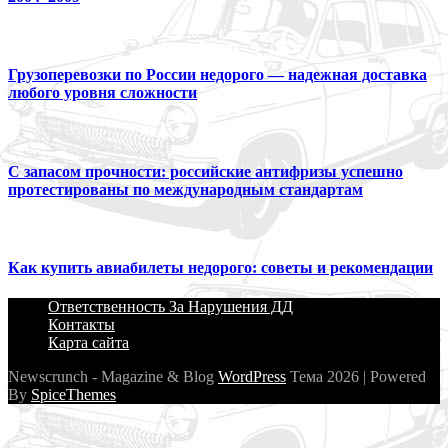
Грузоперевозки по России недорого — надежная доставка
любого уровня сложности
С запасом прочности: российские антифризы успешно
протестированы по международным стандартам
Как купить авиабилеты недорого: советы и рекомендации
Ответственность За Нарушения ДД
Контакты
Карта сайта
Newscrunch - Magazine & Blog
WordPress
Тема 2026 | Powered
By
SpiceThemes