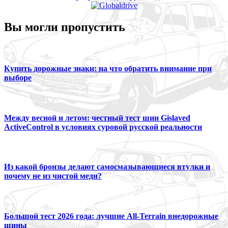
Вы могли пропустить
Купить дорожные знаки: на что обратить внимание при
выборе
Между весной и летом: честный тест шин Gislaved
ActiveControl в условиях суровой русской реальности
Из какой бронзы делают самосмазывающиеся втулки и
почему не из чистой меди?
Большой тест 2026 года: лучшие All-Terrain внедорожные
шины