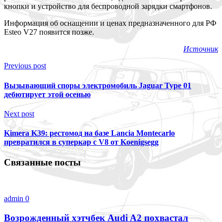
кнопки и устройство для беспроводной зарядки смартфонов.
Информация об оснащении и ценах предназначенного для РФ
Esteo V27 появится позже.
Источник
Previous post
Вызывающий споры электромобиль Jaguar Type 01
дебютирует этой осенью
Next post
Kimera K39: рестомод на базе Lancia Montecarlo
превратился в суперкар с V8 от Koenigsegg
Связанные посты
admin
0
Возрожденный хэтчбек Audi A2 похвастал