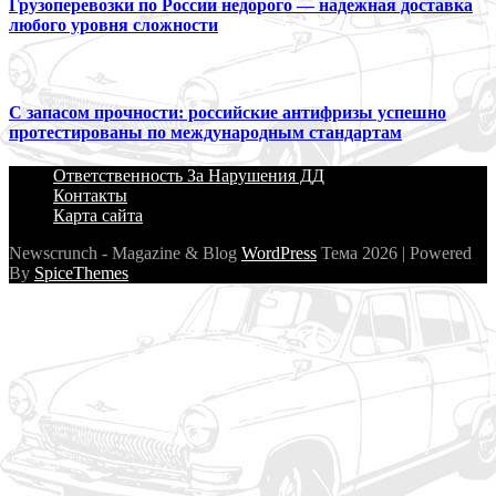
Грузоперевозки по России недорого — надежная доставка
любого уровня сложности
С запасом прочности: российские антифризы успешно
протестированы по международным стандартам
Ответственность За Нарушения ДД
Контакты
Карта сайта
Newscrunch - Magazine & Blog
WordPress
Тема 2026 | Powered
By
SpiceThemes