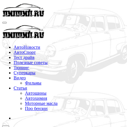
Перейти
к
содержимому
АвтоНовости
АвтоСпорт
Тест драйв
Полезные советы
Тюнинг
Суперкары
Видео
Фильмы
Статьи
Автошины
Автохимия
Моторные масла
Про бензин