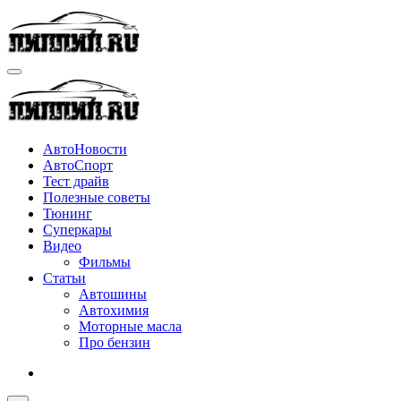
Перейти
к
содержимому
АвтоНовости
АвтоСпорт
Тест драйв
Полезные советы
Тюнинг
Суперкары
Видео
Фильмы
Статьи
Автошины
Автохимия
Моторные масла
Про бензин