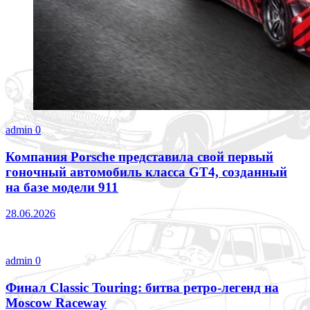
admin
0
Компания Porsche представила свой первый
гоночный автомобиль класса GT4, созданный
на базе модели 911
28.06.2026
admin
0
Финал Classic Touring: битва ретро-легенд на
Moscow Raceway