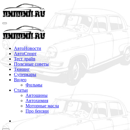
Перейти
к
содержимому
АвтоНовости
АвтоСпорт
Тест драйв
Полезные советы
Тюнинг
Суперкары
Видео
Фильмы
Статьи
Автошины
Автохимия
Моторные масла
Про бензин