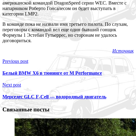
американской командой DragonSpeed серии WEC. Вместе с
напарником Роберто Гонсалесом он будет выступать в
категории LMP2.
В команде пока не назвали имя третьего пилота. По слухам,
переговоры с командой вел еще один бывший гонщик
Формулы 1 Эстебан Гутьеррес, но сторонам не удалось
договориться.
Источник
Previous post
Белый BMW X6 в тюнинге от M Performance
Next post
Мерседес GLC F-Cell — водородный двигатель
Связанные посты