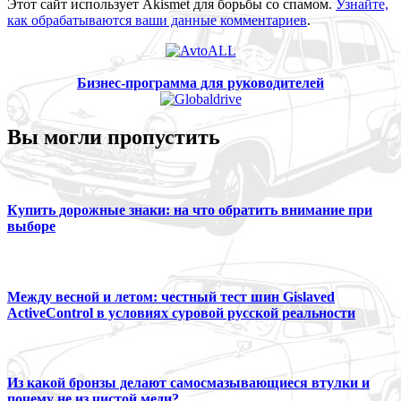
Этот сайт использует Akismet для борьбы со спамом.
Узнайте,
как обрабатываются ваши данные комментариев
.
Бизнес-программа для руководителей
Вы могли пропустить
Купить дорожные знаки: на что обратить внимание при
выборе
Между весной и летом: честный тест шин Gislaved
ActiveControl в условиях суровой русской реальности
Из какой бронзы делают самосмазывающиеся втулки и
почему не из чистой меди?