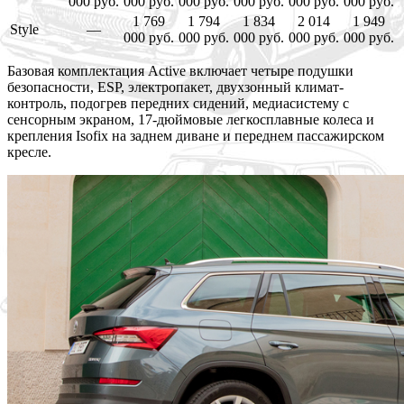
000 руб.
000 руб.
000 руб.
000 руб.
000 руб.
000 руб.
1 769
1 794
1 834
2 014
1 949
Style
—
000 руб.
000 руб.
000 руб.
000 руб.
000 руб.
Базовая комплектация Active включает четыре подушки
безопасности, ESP, электропакет, двухзонный климат-
контроль, подогрев передних сидений, медиасистему с
сенсорным экраном, 17-дюймовые легкосплавные колеса и
крепления Isofix на заднем диване и переднем пассажирском
кресле.