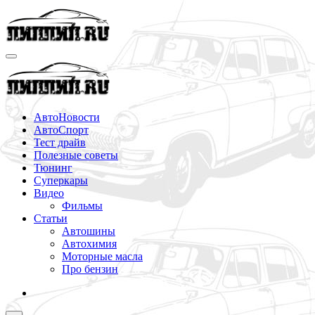
Перейти
к
содержимому
АвтоНовости
АвтоСпорт
Тест драйв
Полезные советы
Тюнинг
Суперкары
Видео
Фильмы
Статьи
Автошины
Автохимия
Моторные масла
Про бензин