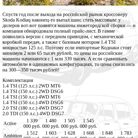
Спустя год после выхода на российский рынок кроссоверу
Skoda Kodiaq наконец-то выпал шанс стать массовым: у
дилеров вот-вот появятся машины нижегородской сборки — и
компания обнародовала полный прайс-лист. В гамме
появились версии с передним приводом, с механической
коробкой
передач, а также с базовым мотором 1.4 TSI
мощностью 125 л.с. Поэтому если импортные Кодиаки стоят
минимум 2 млн 65 тысяч рублей, то цены на российские
машины начинаются с 1 млн 339 тысяч. А если сравнивать
автомобили в одинаковых конфигурациях, то цены снизились
на 300—350 тысяч рублей!
Комплектация
1.4 TSI (125 л.с.) 2WD MT6
1.4 TSI (150 л.с.) 2WD DSG6
1.4 TSI (150 л.с.) 4WD МТ6
1.4 TSI (150 л.с.) 4WD DSG6
2.0 TSI (180 л.с.) 4WD DSG7
2.0 TDI (150 л.с.) 4WD DSG7
1 339
1 480
1 505
1 545
Active
—
—
000 руб.
000 руб.
000 руб.
000 руб.
1 512
1 603
1 628
1 668
1 848
1 783
Ambition