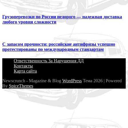
Грузоперевозки по России недорого — надежная доставка
любого уровня сложности
С запасом прочности: российские антифризы успешно
протестированы по международным стандартам
Ответственность За Нарушения ДД
Контакты
Карта сайта
Newscrunch - Magazine & Blog
WordPress
Тема 2026 | Powered
By
SpiceThemes