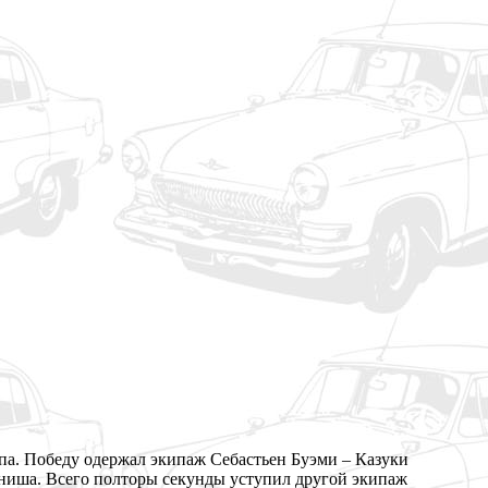
па. Победу одержал экипаж Себастьен Буэми – Казуки
иша. Всего полторы секунды уступил другой экипаж