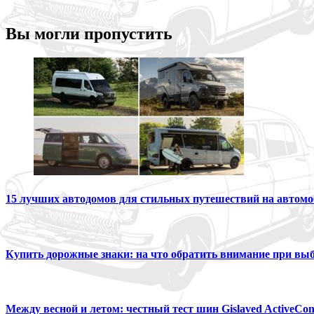
Вы могли пропустить
15 лучших автодомов для стильных путешествий на автомо
Купить дорожные знаки: на что обратить внимание при вы
Между весной и летом: честный тест шин Gislaved ActiveCon