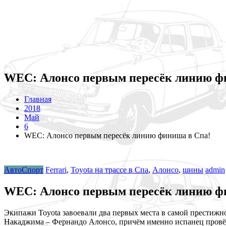
WEC: Алонсо первым пересёк линию ф
Главная
2018
Май
6
WEC: Алонсо первым пересёк линию финиша в Спа!
АвтоСпорт
Ferrari
,
Toyota на трассе в Спа
,
Алонсо
,
шины
admin
WEC: Алонсо первым пересёк линию ф
Экипажи Toyota завоевали два первых места в самой престижн
Накаджима – Фернандо Алонсо, причём именно испанец провёл