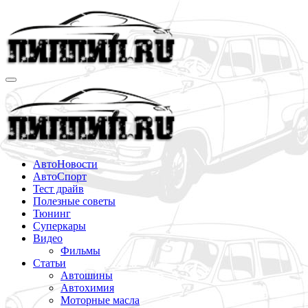
Перейти
к
содержимому
АвтоНовости
АвтоСпорт
Тест драйв
Полезные советы
Тюнинг
Суперкары
Видео
Фильмы
Статьи
Автошины
Автохимия
Моторные масла