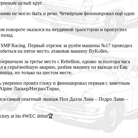
ерникам целый круг.
с ними не могло быть и речи. Четвёртым финишировал ещё один
вом повороте оказался на неудачной траектории и пропустил
 назад.
 SMP Racing. Первый отрезок за рулём машины №17 проводил
биться на пятое место, атаковав машину ByKolles.
ничали за третье место с Rebellion, однако за полтора часа
ал в серьёзнейшую аварию, разбив машину на выходе из Eau
ниша, но только на шестом месте.
ь уверенно провёл гонку и финишировал первым с заметным
Alpine Лапьер/Неграо/Тирье.
ался самый опытный экипаж Пол Далла Лана – Педро Лами –
ictory at his #WEC debut🏆