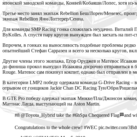
японской заводской команды, Конвей/Кобаяши/Лопес, хотя из-з
Третье место занял экипаж Rebellion Беш/Лорен/Менезес, про
экипаж Rebellion Яни/Лоттерер/Сенна.
Для команды SMP Racing гонка сложилась неудачно. Виталий Пе
ByKolles. А спустя пару кругов вынужден был заехать на пит-с
Впрочем, в гонках на выносливость подобные проблемы редко
опытнейший Стефан Сарразен и всего за несколько кругов, вкл
Другие члены этого экипажа, Егор Оруджев и Матевос Исаакян, 
до финиша прокол вынудил Исаакяна досрочно отправиться в б
Rouge. Матевос сам покинул кокпит, однако был отправлен в м
В категории LMP2 победу одержала команда G-Drive Racing –
отрывом от гонщиков Jackie Chan DC Racing Тун/Обри/Ришельм
В GTE Pro победу одержал экипаж Мюкке/Пла/Джонсон команды
Маттиас Лауда, выступающий на Aston Martin.
#8 @Toyota_Hybrid take the #6hSpa Chequered Flag🏁and win 
Congratulations to the whole crew! #WEC pic.twitter.com/3B