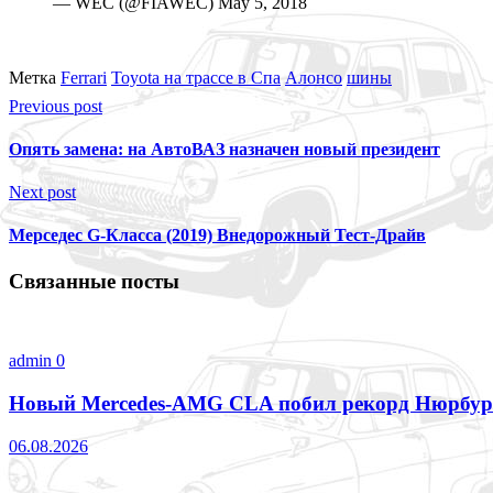
— WEC (@FIAWEC) May 5, 2018
Метка
Ferrari
Toyota на трассе в Спа
Алонсо
шины
Previous post
Опять замена: на АвтоВАЗ назначен новый президент
Next post
Мерседес G-Класса (2019) Внедорожный Тест-Драйв
Связанные посты
admin
0
Новый Mercedes-AMG CLA побил рекорд Нюрбур
06.08.2026