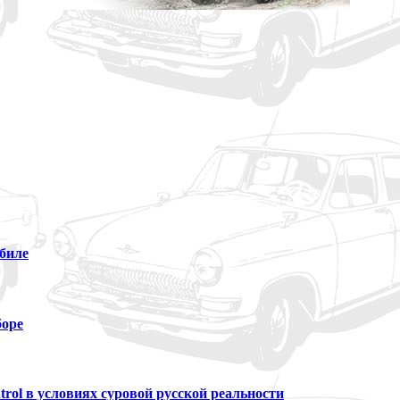
биле
боре
trol в условиях суровой русской реальности