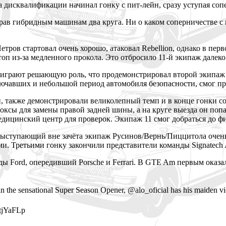
а дисквалификации начинал гонку с пит-лейн, сразу уступая соп
играв гибридным машинам два круга. Ни о каком соперничестве 
тров стартовал очень хорошо, атаковал Rebellion, однако в пер
топ из-за медленного прокола. Это отбросило 11-й экипаж далеко
 играют решающую роль, что продемонстрировал второй экипаж
ючавших и небольшой период автомобиля безопасности, смог про
также демонстрировали великолепный темп и в конце гонки сопер
оксы для замены правой задней шины, а на круге выезда он поп
едицинский центр для проверок. Экипаж 11 смог добраться до фи
 выступающий вне зачёта экипаж Русинов/Вернь/Пиццитола очен
и. Третьими гонку закончили представители команды Signatech 
 Ford, опередивший Porsche и Ferrari. В GTE Am первым оказ
the sensational Super Season Opener, @alo_oficial has his maiden v
dtjYaFLp