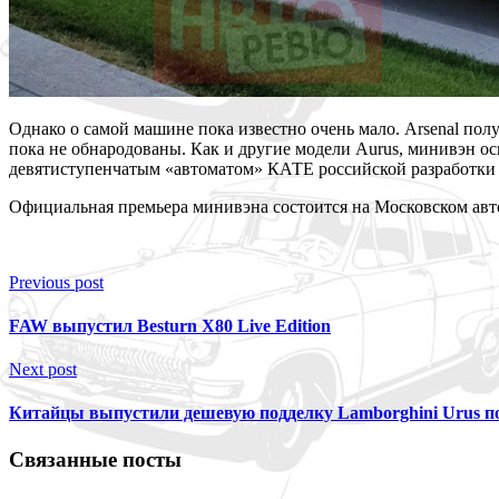
Однако о самой машине пока известно очень мало. Arsenal полу
пока не обнародованы. Как и другие модели Aurus, минивэн осн
девятиступенчатым «автоматом» КАТЕ российской разработки и
Официальная премьера минивэна состоится на Московском авто
Previous post
FAW выпустил Besturn X80 Live Edition
Next post
Китайцы выпустили дешевую подделку Lamborghini Urus по
Связанные посты