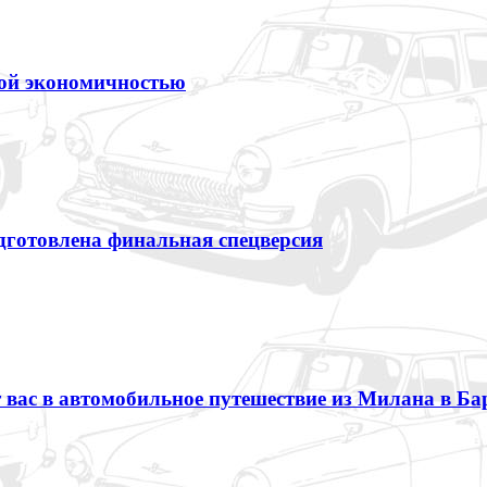
ной экономичностью
одготовлена финальная спецверсия
т вас в автомобильное путешествие из Милана в Ба