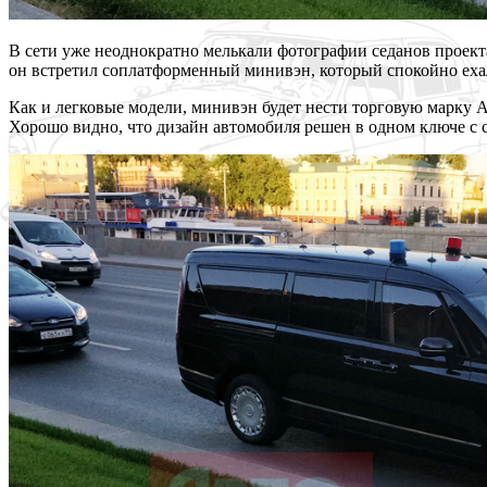
В сети уже неоднократно мелькали фотографии седанов проект
он встретил соплатформенный минивэн, который спокойно ех
Как и легковые модели, минивэн будет нести торговую марку Au
Хорошо видно, что дизайн автомобиля решен в одном ключе с 