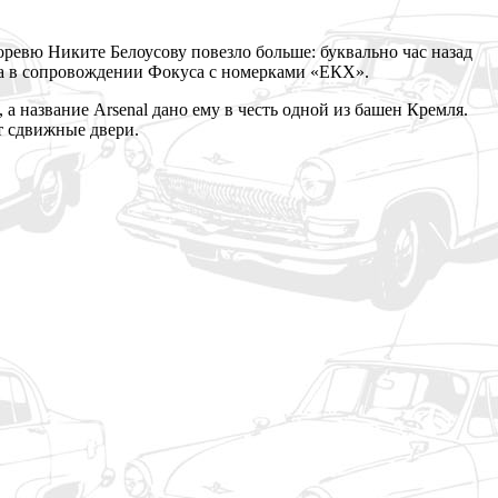
ревю Никите Белоусову повезло больше: буквально час назад
 а в сопровождении Фокуса с номерками «ЕКХ».
а название Arsenal дано ему в честь одной из башен Кремля.
т сдвижные двери.