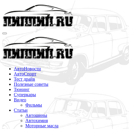
Перейти
к
содержимому
АвтоНовости
АвтоСпорт
Тест драйв
Полезные советы
Тюнинг
Суперкары
Видео
Фильмы
Статьи
Автошины
Автохимия
Моторные масла