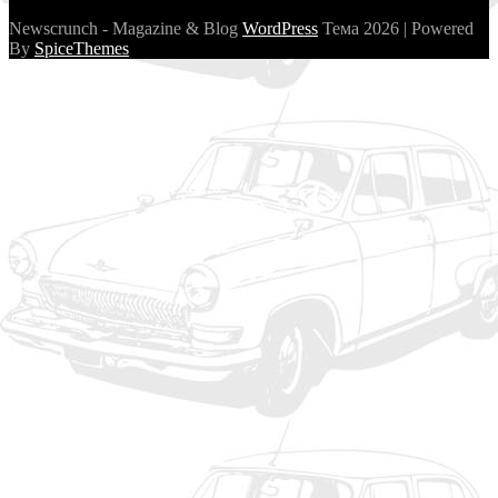
Newscrunch - Magazine & Blog
WordPress
Тема 2026 | Powered
By
SpiceThemes