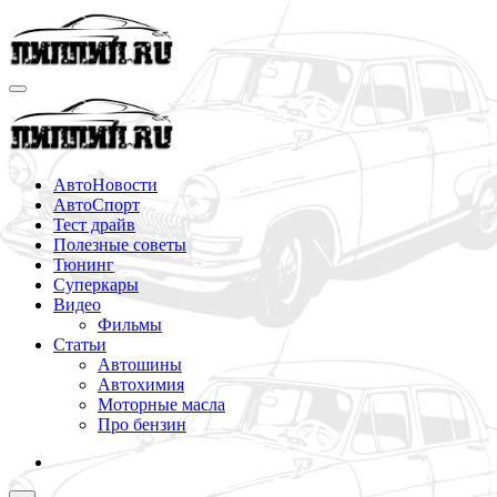
Перейти
к
содержимому
АвтоНовости
АвтоСпорт
Тест драйв
Полезные советы
Тюнинг
Суперкары
Видео
Фильмы
Статьи
Автошины
Автохимия
Моторные масла
Про бензин