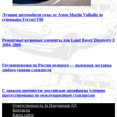
Лучшие автомобили года: от Aston Martin Valhalla до
суперкара Ferrari F80
Ремонтные кузовные элементы для Land Rover Discovery 3
2004–2009
Грузоперевозки по России недорого — надежная доставка
любого уровня сложности
С запасом прочности: российские антифризы успешно
протестированы по международным стандартам
Ответственность За Нарушения ДД
Контакты
Карта сайта