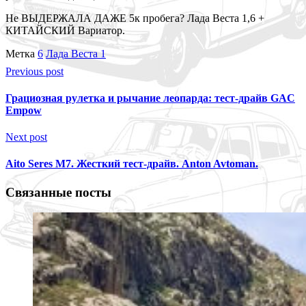
Не ВЫДЕРЖАЛА ДАЖЕ 5к пробега? Лада Веста 1,6 +
КИТАЙСКИЙ Вариатор.
Метка
6
Лада Веста 1
Previous post
Грациозная рулетка и рычание леопарда: тест-драйв GAC
Empow
Next post
Aito Seres M7. Жесткий тест-драйв. Anton Avtoman.
Связанные посты