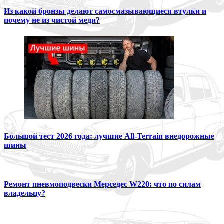
Из какой бронзы делают самосмазывающиеся втулки и
почему не из чистой меди?
Большой тест 2026 года: лучшие All-Terrain внедорожные
шины
Ремонт пневмоподвески Мерседес W220: что по силам
владельцу?