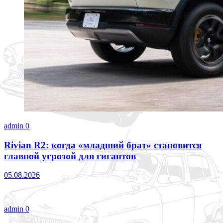
admin
0
Rivian R2: когда «младший брат» становится
главной угрозой для гигантов
05.08.2026
admin
0