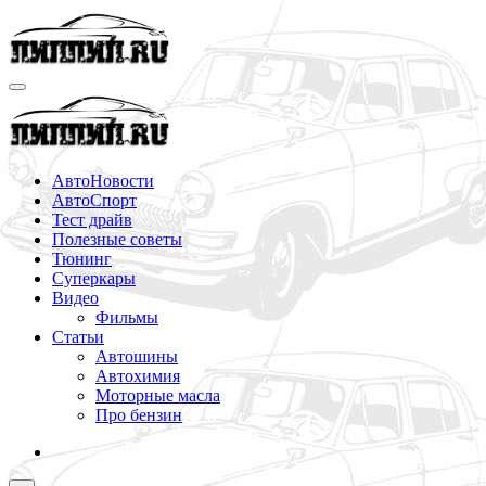
Перейти
к
содержимому
АвтоНовости
АвтоСпорт
Тест драйв
Полезные советы
Тюнинг
Суперкары
Видео
Фильмы
Статьи
Автошины
Автохимия
Моторные масла
Про бензин