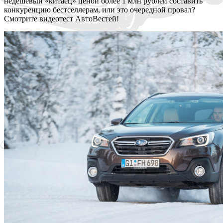
недешевый «китаец» ценой более 1 млн рублей составить
конкуренцию бестселлерам, или это очередной провал?
Смотрите видеотест АвтоВестей!