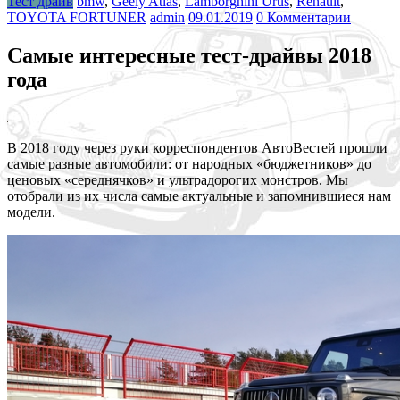
Тест драйв
bmw
,
Geely Atlas
,
Lamborghini Urus
,
Renault
,
TOYOTA FORTUNER
admin
09.01.2019
0 Комментарии
Самые интересные тест-драйвы 2018
года
В 2018 году через руки корреспондентов АвтоВестей прошли
самые разные автомобили: от народных «бюджетников» до
ценовых «середнячков» и ультрадорогих монстров. Мы
отобрали из их числа самые актуальные и запомнившиеся нам
модели.