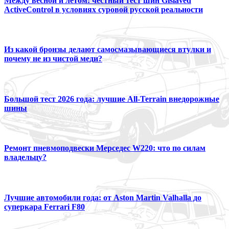
Между весной и летом: честный тест шин Gislaved
ActiveControl в условиях суровой русской реальности
Из какой бронзы делают самосмазывающиеся втулки и
почему не из чистой меди?
Большой тест 2026 года: лучшие All-Terrain внедорожные
шины
Ремонт пневмоподвески Мерседес W220: что по силам
владельцу?
Лучшие автомобили года: от Aston Martin Valhalla до
суперкара Ferrari F80