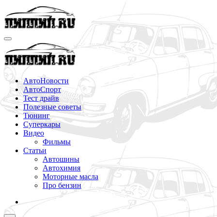
Перейти
к
содержимому
АвтоНовости
АвтоСпорт
Тест драйв
Полезные советы
Тюнинг
Суперкары
Видео
Фильмы
Статьи
Автошины
Автохимия
Моторные масла
Про бензин